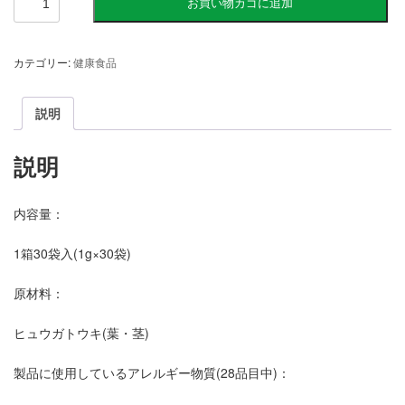
お買い物カゴに追加
向
塔
喜
カテゴリー:
健康食品
個
説明
説明
内容量：
1箱30袋入(1g×30袋)
原材料：
ヒュウガトウキ(葉・茎)
製品に使用しているアレルギー物質(28品目中)：