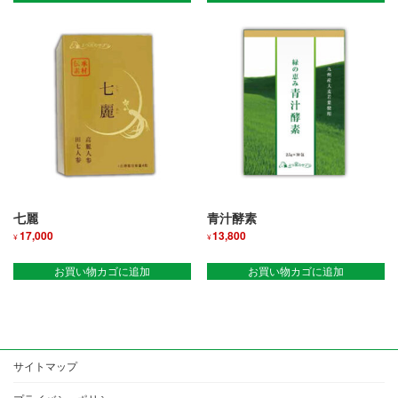
七麗
青汁酵素
17,000
13,800
¥
¥
お買い物カゴに追加
お買い物カゴに追加
サイトマップ