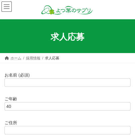
コ
ナ
ン
ビ
テ
ゲ
ン
ー
ツ
シ
求人応募
へ
ョ
ス
ン
キ
に
ッ
移
ホーム
採用情報
求人応募
プ
動
お名前 (必須)
ご年齢
ご住所