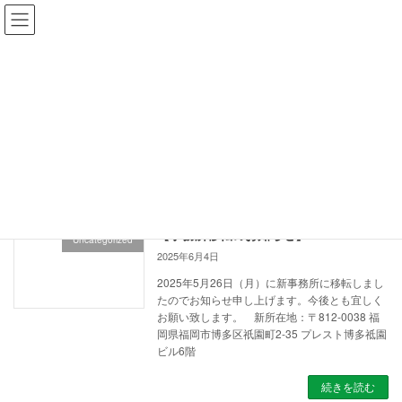
コ
ナ
ン
ビ
テ
ゲ
ン
ー
ツ
シ
2025年6月
へ
ョ
ス
ン
キ
に
ッ
移
ホーム
2025年6月
プ
動
【事務所移転のお知らせ】
Uncategorized
2025年6月4日
2025年5月26日（月）に新事務所に移転しまし
たのでお知らせ申し上げます。今後とも宜しく
お願い致します。 新所在地：〒812-0038 福
岡県福岡市博多区祇園町2-35 プレスト博多祗園
ビル6階
続きを読む