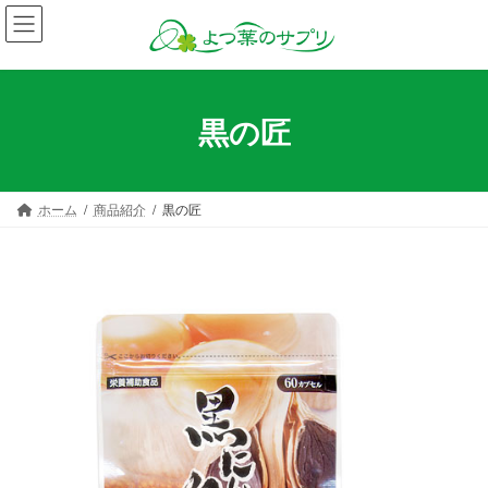
コ
ナ
ン
ビ
テ
ゲ
ン
ー
ツ
シ
黒の匠
へ
ョ
ス
ン
キ
に
ッ
移
ホーム
商品紹介
黒の匠
プ
動