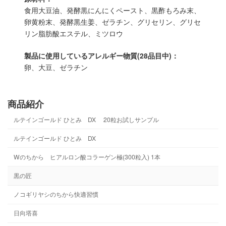
食用大豆油、発酵黒にんにくペースト、黒酢もろみ末、
卵黄粉末、発酵黒生姜、ゼラチン、グリセリン、グリセ
リン脂肪酸エステル、ミツロウ
製品に使用しているアレルギー物質(28品目中)：
卵、大豆、ゼラチン
商品紹介
ルテインゴールド ひとみ DX 20粒お試しサンプル
ルテインゴールド ひとみ DX
Wのちから ヒアルロン酸コラーゲン極(300粒入) 1本
黒の匠
ノコギリヤシのちから快適習慣
日向塔喜